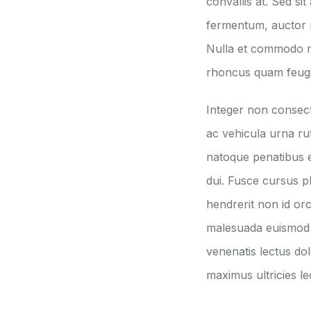
convallis at. Sed si
fermentum, auctor m
Nulla et commodo mi.
rhoncus quam feugiat
Integer non consect
ac vehicula urna rut
natoque penatibus e
dui. Fusce cursus p
hendrerit non id or
malesuada euismod m
venenatis lectus dol
maximus ultricies le