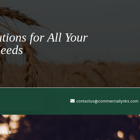
tions for All Your
Needs
contactus@commerciallynks.com
IPES