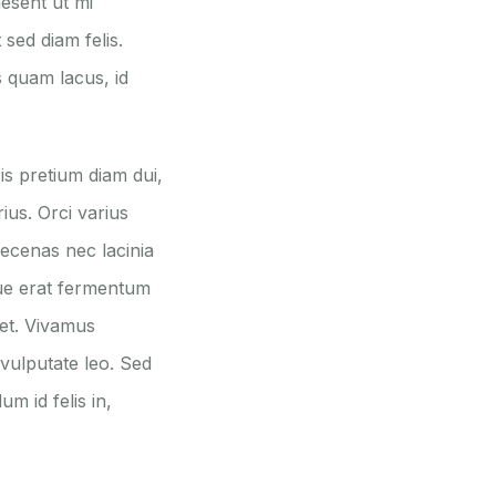
aesent ut mi
sed diam felis.
s quam lacus, id
is pretium diam dui,
ius. Orci varius
ecenas nec lacinia
que erat fermentum
 et. Vivamus
 vulputate leo. Sed
m id felis in,