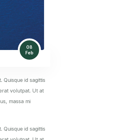
08
Feb
. Quisque id sagittis
rat volutpat. Ut at
pus, massa mi
. Quisque id sagittis
rat volutpat. Ut at