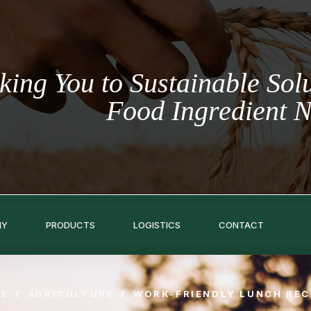
king You to Sustainable Solu
Food Ingredient 
NY
PRODUCTS
LOGISTICS
CONTACT
E
/
AGRICULTURE
/
WORK-FRIENDLY LUNCH REC