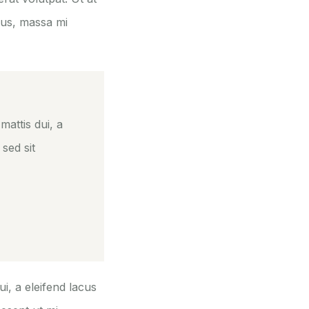
pus, massa mi
mattis dui, a
 sed sit
i, a eleifend lacus