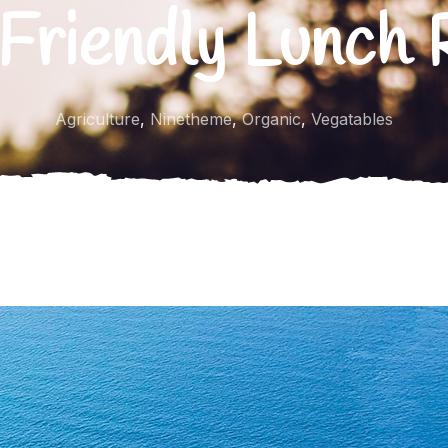
riendly Lunch 
Agriculture
,
Ninetheme
,
Organic
,
Vegatables