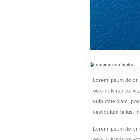
commerciallynks
Lorem ipsum dolor si
odio pulvinar ex vit
vulputate diam, pos
vestibulum tellus, i
Lorem ipsum dolor si
odio pulvinar ex vit