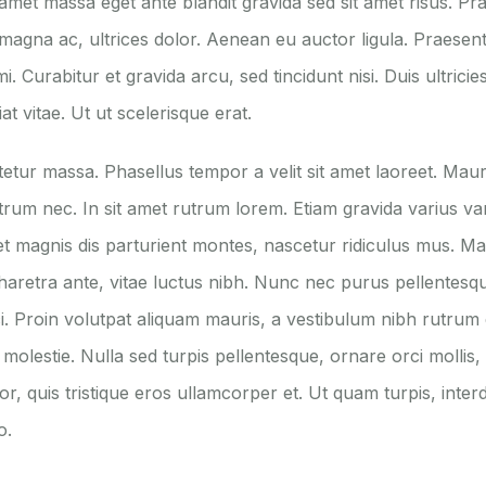
t amet massa eget ante blandit gravida sed sit amet risus. Pr
agna ac, ultrices dolor. Aenean eu auctor ligula. Praesent 
 Curabitur et gravida arcu, sed tincidunt nisi. Duis ultricie
 vitae. Ut ut scelerisque erat.
etur massa. Phasellus tempor a velit sit amet laoreet. Maur
rum nec. In sit amet rutrum lorem. Etiam gravida varius var
t magnis dis parturient montes, nascetur ridiculus mus. Ma
haretra ante, vitae luctus nibh. Nunc nec purus pellentes
ci. Proin volutpat aliquam mauris, a vestibulum nibh rutrum
olestie. Nulla sed turpis pellentesque, ornare orci mollis,
or, quis tristique eros ullamcorper et. Ut quam turpis, interdu
o.